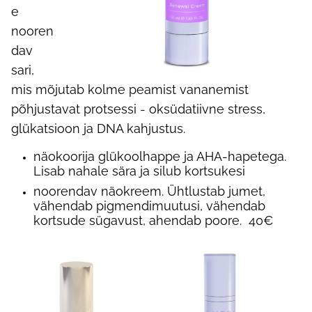
e
nooren
dav
sari,
mis mõjutab kolme peamist vananemist
põhjustavat protsessi - oksüdatiivne stress,
glükatsioon ja DNA kahjustus.
näokoorija glükoolhappe ja AHA-hapetega.
Lisab nahale sära ja silub kortsukesi
noorendav näokreem. Ühtlustab jumet,
vähendab pigmendimuutusi, vähendab
kortsude sügavust, ahendab poore. 40€