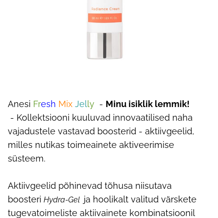
Anesi
Fr
esh
Mix
Jel
ly
-
Minu isiklik lemmik!
-
Kollektsiooni kuuluvad innovaatilised naha
vajadustele vastavad boosterid - aktiivgeelid,
milles nutikas toimeainete aktiveerimise
süsteem.
Aktiivgeelid põhinevad tõhusa niisutava
boosteri
ja hoolikalt valitud värskete
Hydra-Gel
tugevatoimeliste aktiivainete kombinatsioonil