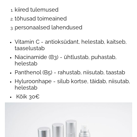
kiired tulemused
tõhusad toimeained
personaalsed lahendused
Vitamin C
- antioksüdant, helestab, kaitseb,
taaselustab
Niacinamide (B3)
- ühtlustab, puhastab,
helestab
Panthenol (B5)
- rahustab, niisutab, taastab
Hyluroonhape
- silub kortse, täidab, niisutab,
helestab
Kõik 30€