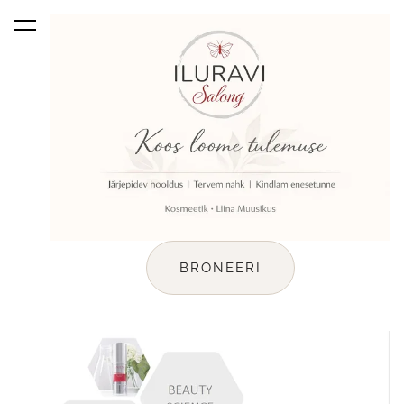
lisati ostukorvi.
Vaata ostukorvi
BRONEERI