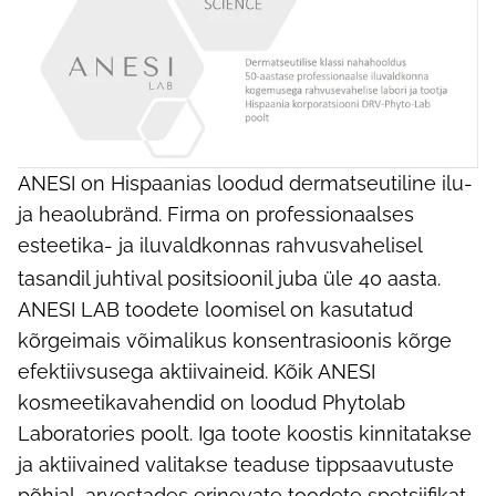
ANESI on Hispaanias loodud dermatseutiline ilu-
ja heaolubränd. Firma on professionaalses
esteetika- ja iluvaldkonnas rahvusvahelisel
tasandil juhtival positsioonil juba üle 40 aasta.
ANESI LAB toodete loomisel on kasutatud
kõrgeimais võimalikus konsentrasioonis kõrge
efektiivsusega aktiivaineid. Kõik ANESI
kosmeetikavahendid on loodud Phytolab
Laboratories poolt. Iga toote koostis kinnitatakse
ja aktiivained valitakse teaduse tippsaavutuste
põhjal, arvestades erinevate toodete spetsiifikat