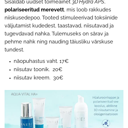
Sisaldab uudset toimeainet
3D Hydra APS
,
polariseeritud merevett
, mis loob rakkudes
niiskusedepoo. Tooted stimuleerivad toksiinide
väljutamist kudedest, taastavad, niisutavad ja
tugevdavad nahka. Tulemuseks on särav ja
pehme nahk ning nauding täiusliku värskuse
tundest.
näopuhastus vaht. 17€
niisutav toonik. 20€
niisutav kreem. 30€