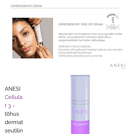
ANESI
Cellula
r 3
-
tõhus
dermat
seutilin