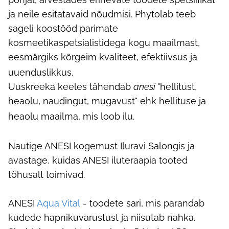
ja neile esitatavaid nõudmisi. Phytolab teeb
sageli koostööd parimate
kosmeetikaspetsialistidega kogu maailmast,
eesmärgiks kõrgeim kvaliteet, efektiivsus ja
uuenduslikkus.
Uuskreeka keeles tähendab
anesi
"hellitust,
heaolu, naudingut, mugavust" ehk hellituse ja
heaolu maailma, mis loob ilu.
Nautige ANESI kogemust Iluravi Salongis ja
avastage, kuidas ANESI iluteraapia tooted
tõhusalt toimivad.
ANESI
Aqua Vital
- toodete sari, mis parandab
kudede hapnikuvarustust ja niisutab nahka.