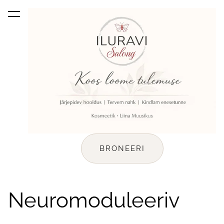
lisati ostukorvi.
Vaata ostukorvi
BRONEERI
Neuromoduleeriv