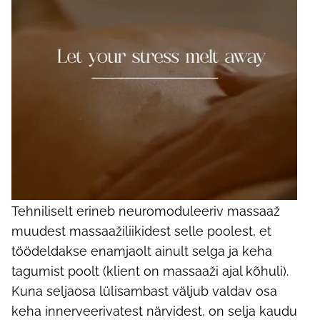
Tehniliselt erineb neuromoduleeriv massaaž
muudest massaažiliikidest selle poolest, et
töödeldakse enamjaolt ainult selga ja keha
tagumist poolt (klient on massaaži ajal kõhuli).
Kuna seljaosa lülisambast väljub valdav osa
keha innerveerivatest närvidest, on selja kaudu