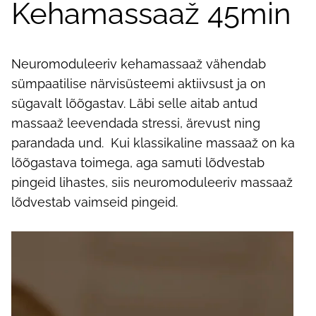
Kehamassaaž 45min
Neuromoduleeriv kehamassaaž vähendab
sümpaatilise närvisüsteemi aktiivsust ja on
sügavalt lõõgastav. Läbi selle aitab antud
massaaž leevendada stressi, ärevust ning
parandada und. Kui klassikaline massaaž on ka
lõõgastava toimega, aga samuti lõdvestab
pingeid lihastes, siis neuromoduleeriv massaaž
lõdvestab vaimseid pingeid.