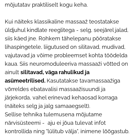
mõjutatav praktiliselt kogu keha.
Kui näiteks klassikaline massaaž teostatakse
üldjuhul kindlate reeglitega - selg, seejärel jalad,
siis käed jne. Rohkem tähelepanu pööratakse
lihaspingetele, liigutused on silitavad, mudivad,
vajutavad ja võime probleemset kohta töödelda
kaua. Siis neuromoduleeriva massaaži võtted on
ainult
silitavad, väga rahulikud ja
asümeetrilised.
Kasutatakse tavamassaažiga
võrreldes ebatavalisi massaažisuundi ja
järjekorda, vahel erinevad kehaosad korraga
(näiteks selg ja jalg samaaegselt).
Sellise tehnika tulemusena mõjutame
närvisüsteemi - aju ei jõua tulevat infot
kontrollida ning "lülitub välja", inimene lõõgastub.