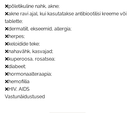
❌põletikuline nahk, akne;
❌akne ravi ajal, kui kasutatakse antibiootilisi kreeme või
tablette;
❌dermatiit, ekseemid, allergia;
❌herpes;
❌keloidide teke;
❌nahavähk, kasvajad;
❌kuperoosa, rosatsea;
❌diabeet;
❌hormonaalteraapia;
❌hemofiilia
❌HIV, AIDS
Vastunäidustused