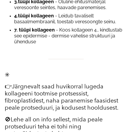
3.tüüpi kollageen
- Oluline ehitusmaterjal
veresoonte seintes, haavade parenemises.
4.tüüpi kollageen
- Leidub tavaliselt
basaalmembraanil, toestab veresoongte seinu.
7. tüüpi kollageen
- Koos kollageen 4., kindlustab
see epidermise - dermise vahelise struktuuri ja
ühenduse
✳️
👉Järgnevalt saad huvikorral lugeda
kollageeni tootmise protsessist,
fibroplastidest, naha paranemise faasidest
peale protseduuri, ja kodusest hooldusest.
🚫Lehe all on info sellest, mida peale
protseduuri teha ei tohi ning