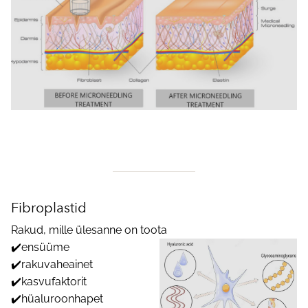
Fibroplastid
Rakud, mille ülesanne on toota
✔️ensüüme
✔️rakuvaheainet
✔️kasvufaktorit
✔️hüaluroonhapet