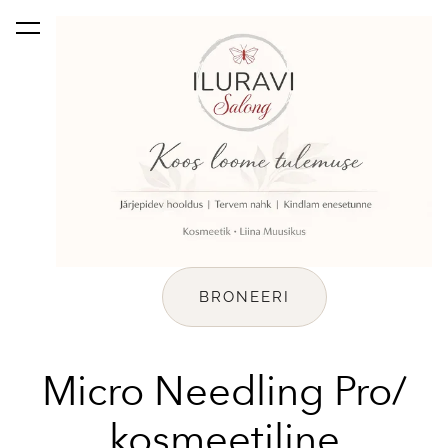
lisati ostukorvi.
Vaata ostukorvi
BRONEERI
Micro Needling Pro/
kosmeetiline