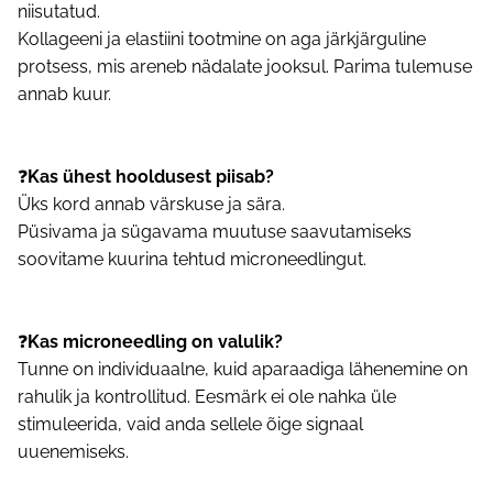
niisutatud.
Kollageeni ja elastiini tootmine on aga järkjärguline
protsess, mis areneb nädalate jooksul. Parima tulemuse
annab kuur.
❓
Kas ühest hooldusest piisab?
Üks kord annab värskuse ja sära.
Püsivama ja sügavama muutuse saavutamiseks
soovitame kuurina tehtud microneedlingut.
❓
Kas microneedling on valulik?
Tunne on individuaalne, kuid aparaadiga lähenemine on
rahulik ja kontrollitud. Eesmärk ei ole nahka üle
stimuleerida, vaid anda sellele õige signaal
uuenemiseks.