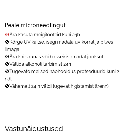
Peale microneedlingut
🚫
Ära kasuta meigitooteid kuni 24h
🚫Kõrge UV kaitse, isegi madala uv korral ja pilves
ilmaga
🚫Ära käi saunas või basseinis 1 nädal jooksul
🚫Vältida alkoholi tarbimist 24h
🚫Tugevatoimelised näohooldus protseduurid kuni 2
ndl.
🚫Vähemalt 24 h väldi tugevat higistamist (trenn)
Vastunäidustused