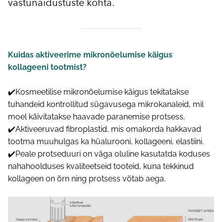
vastunäidustuste kohta.
Kuidas aktiveerime mikronõelumise käigus
kollageeni tootmist?
✔️Kosmeetilise mikronõelumise käigus tekitatakse
tuhandeid kontrollitud sügavusega mikrokanaleid, mil
moel käivitatakse haavade paranemise protsess.
✔️Aktiveeruvad fibroplastid, mis omakorda hakkavad
tootma muuhulgas ka hüalurooni, kollageeni, elastiini.
✔️Peale protseduuri on väga oluline kasutatda koduses
nahahoolduses kvaliteetseid tooteid, kuna tekkinud
kollageen on õrn ning protsess võtab aega.