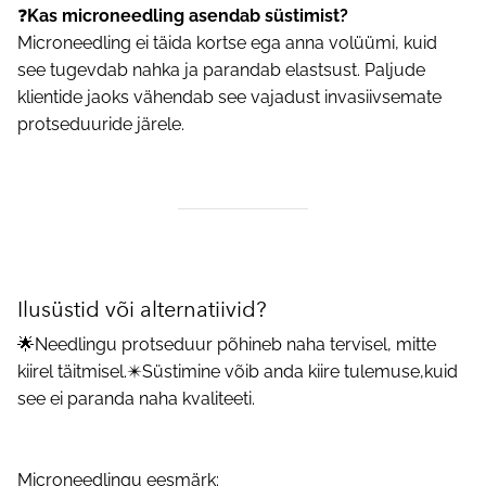
❓
Kas microneedling asendab süstimist?
Microneedling ei täida kortse ega anna volüümi, kuid
see tugevdab nahka ja parandab elastsust. Paljude
klientide jaoks vähendab see vajadust invasiivsemate
protseduuride järele.
Ilusüstid või alternatiivid?
🌟Needlingu protseduur põhineb naha tervisel, mitte
kiirel täitmisel.✴️Süstimine võib anda kiire tulemuse,kuid
see ei paranda naha kvaliteeti.
Microneedlingu eesmärk: