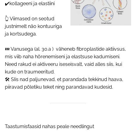
✔️kollageeni ja elastiini
👆 Viimased on seotud
justnimelt näo kontuuriga
ja kortsudega.
💤 Vanusega (al. 30.a ) väheneb fibroplastide aktiivsus,
mis viib naha hõrenemiseni ja elastsuse kadumiseni.
Need rakud ei aktiveeru iseseisvalt, vaid alles siis, kui
kude on traumeeritud.
🛠 SIis nad paljunevad, et parandada tekkinud haava,
piiravad põletiku teket ning parandavad kudesid.
Taastumisfaasid nahas peale needlingut