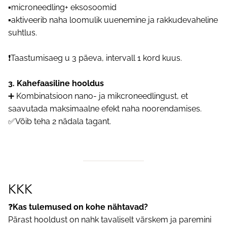
▪️microneedling+ eksosoomid
▪️aktiveerib naha loomulik uuenemine ja rakkudevaheline
suhtlus.
❗️Taastumisaeg u 3 päeva, intervall 1 kord kuus.
3. Kahefaasiline hooldus
➕️ Kombinatsioon nano- ja mikcroneedlingust, et
saavutada maksimaalne efekt naha noorendamises.
✅️Võib teha 2 nädala tagant.
KKK
❓
Kas tulemused on kohe nähtavad?
Pärast hooldust on nahk tavaliselt värskem ja paremini