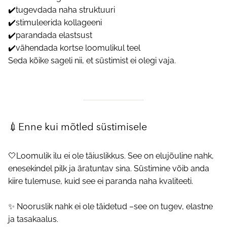
✔️tugevdada naha struktuuri
✔️stimuleerida kollageeni
✔️parandada elastsust
✔️vähendada kortse loomulikul teel
Seda kõike sageli nii, et süstimist ei olegi vaja.
💉Enne kui mõtled süstimisele
🤍Loomulik ilu ei ole täiuslikkus. See on elujõuline nahk,
enesekindel pilk ja äratuntav sina. Süstimine võib anda
kiire tulemuse, kuid see ei paranda naha kvaliteeti.
✨ Nooruslik nahk ei ole täidetud –see on tugev, elastne
ja tasakaalus.