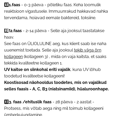
1️⃣1.faas
- 0-3 päeva - põletiku faas. Keha loomulik
reaktsioon vigastusele. Immuunrakud hakkavad nahka
tervendama, hoiavad eemale baktereid, toksiine.
2️⃣❗️
2.faas
- 2-14 päeva - Selle aja jooksul taastatakse
haav.
See faas on ÜLIOLULINE aeg, kus klient saab ise naha
uuenemist toetada. Selle aja jooksul
tekib väga õrn
kollageen
(kollageen 3) , mida on vaja kaitsta, et saaks
tekkida kvaliteetne kollageen 1.
UV kaitse on siinkohal eriti vajalik
, kuna UV lõhub
toodetud kvaliteetse kollageeni!
Koostisosad näohooldus toodetes, mis on vajalikud
selles faasis - A, C, B3 (niatsinamiid), hüaluroonhape.
3️⃣3. faas /ehituslik faas
- 28 päeva - 2 aastat -
Protsess, mis võtab aega ning mil toimub kollageeni
ümberkujundamine.