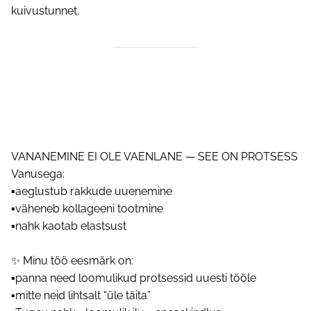
kuivustunnet.
VANANEMINE EI OLE VAENLANE — SEE ON PROTSESS
Vanusega:
▪️aeglustub rakkude uuenemine
▪️väheneb kollageeni tootmine
▪️nahk kaotab elastsust
✨ Minu töö eesmärk on:
▪️panna need loomulikud protsessid uuesti tööle
▪️mitte neid lihtsalt “üle täita”