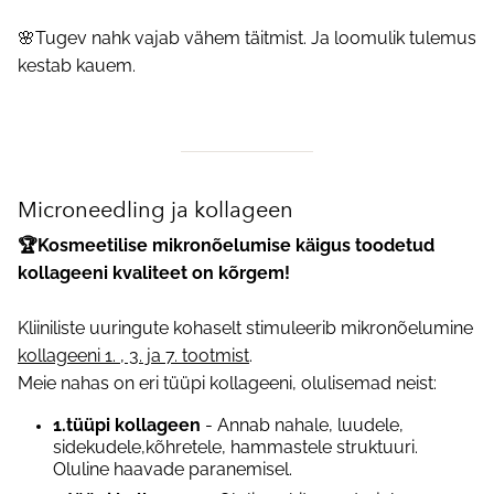
🌸Tugev nahk vajab vähem täitmist. Ja loomulik tulemus
kestab kauem.
Microneedling ja kollageen
🏆Kosmeetilise mikronõelumise käigus toodetud
kollageeni kvaliteet on kõrgem!
Kliiniliste uuringute kohaselt
stimuleerib mikronõelumine
kollageeni 1. , 3. ja 7. tootmist
.
Meie nahas on eri tüüpi kollageeni, olulisemad neist:
1.tüüpi kollageen
- Annab nahale, luudele,
sidekudele,kõhretele, hammastele struktuuri.
Oluline haavade paranemisel.