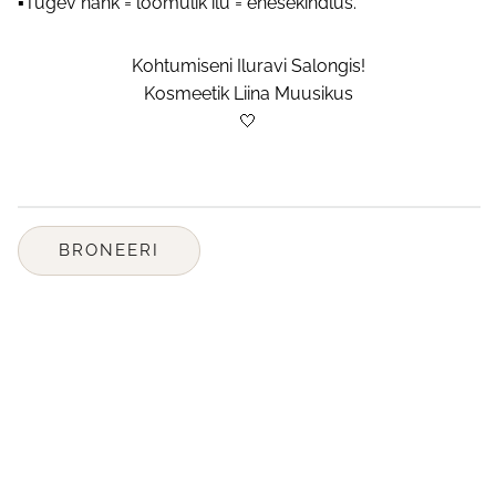
▪️Tugev nahk = loomulik ilu = enesekindlus.
Kohtumiseni Iluravi Salongis!
Kosmeetik Liina Muusikus
🤍
BRONEERI