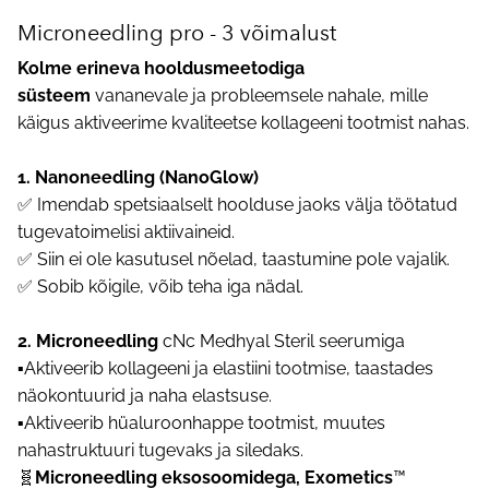
Microneedling pro - 3 võimalust
Kolme erineva hooldusmeetodiga
süsteem
vananevale ja probleemsele nahale, mille
käigus aktiveerime kvaliteetse kollageeni tootmist nahas.
1. Nanoneedling (NanoGlow)
✅️ Imendab spetsiaalselt hoolduse jaoks välja töötatud
tugevatoimelisi aktiivaineid.
✅️ Siin ei ole kasutusel nõelad, taastumine pole vajalik.
✅️ Sobib kõigile, võib teha iga nädal.
2. Microneedling
cNc Medhyal Steril seerumiga
▪️
Aktiveerib kollageeni ja elastiini tootmise, taastades
näokontuurid ja naha elastsuse.
▪️Aktiveerib hüaluroonhappe tootmist, muutes
nahastruktuuri tugevaks ja siledaks.
🧬
Microneedling eksosoomidega,
Exometics
™