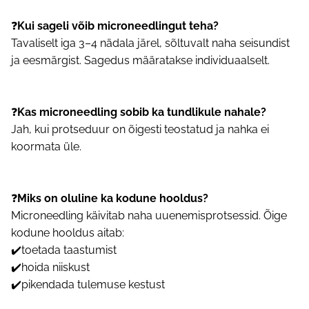
❓
Kui sageli võib microneedlingut teha?
Tavaliselt iga 3–4 nädala järel, sõltuvalt naha seisundist
ja eesmärgist. Sagedus määratakse individuaalselt.
❓
Kas microneedling sobib ka tundlikule nahale?
Jah, kui protseduur on õigesti teostatud ja nahka ei
koormata üle.
❓
Miks on oluline ka kodune hooldus?
Microneedling käivitab naha uuenemisprotsessid. Õige
kodune hooldus aitab:
✔️toetada taastumist
✔️hoida niiskust
✔️pikendada tulemuse kestust