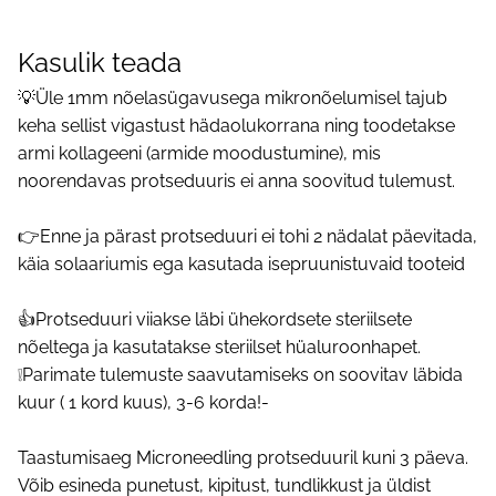
Kasulik teada
💡Üle 1mm nõelasügavusega mikronõelumisel tajub
keha sellist vigastust hädaolukorrana ning toodetakse
armi kollageeni (armide moodustumine), mis
noorendavas protseduuris ei anna soovitud tulemust.
👉Enne ja pärast protseduuri ei tohi 2 nädalat päevitada,
käia solaariumis ega kasutada isepruunistuvaid tooteid
👍Protseduuri viiakse läbi ühekordsete steriilsete
nõeltega ja kasutatakse steriilset hüaluroonhapet.
❕Parimate tulemuste saavutamiseks on soovitav läbida
kuur ( 1 kord kuus), 3-6 korda!-
Taastumisaeg Microneedling protseduuril kuni 3 päeva.
Võib esineda punetust, kipitust, tundlikkust ja üldist