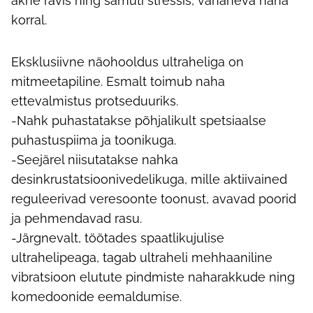
akne ravis ning samuti stressis, vananeva naha
korral.
Eksklusiivne näohooldus ultraheliga on
mitmeetapiline. Esmalt toimub naha
ettevalmistus protseduuriks.
-Nahk puhastatakse põhjalikult spetsiaalse
puhastuspiima ja toonikuga.
-Seejärel niisutatakse nahka
desinkrustatsioonivedelikuga, mille aktiivained
reguleerivad veresoonte toonust, avavad poorid
ja pehmendavad rasu.
-Järgnevalt, töötades spaatlikujulise
ultrahelipeaga, tagab ultraheli mehhaaniline
vibratsioon elutute pindmiste naharakkude ning
komedoonide eemaldumise.