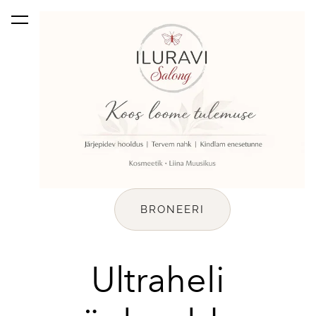
lisati ostukorvi.
Vaata ostukorvi
BRONEERI
eli
Ultrah