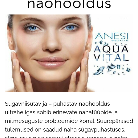
näohooldus
Sügavniisutav ja – puhastav näohooldus
ultraheligas sobib erinevate nahatüüpide ja
mitmesuguste probleemide korral. Suurepärased
tulemused on saadud naha sügavpuhastuses,