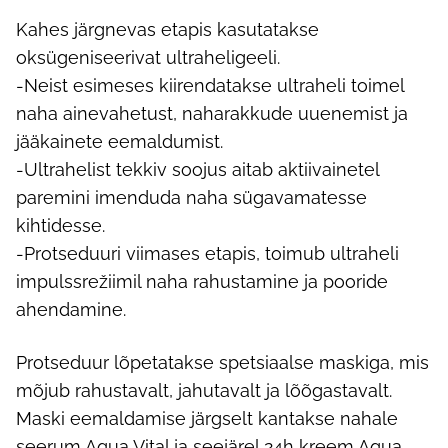
Kahes järgnevas etapis kasutatakse
oksügeniseerivat ultraheligeeli.
-Neist esimeses kiirendatakse ultraheli toimel
naha ainevahetust, naharakkude uuenemist ja
jääkainete eemaldumist.
-Ultrahelist tekkiv soojus aitab aktiivainetel
paremini imenduda naha sügavamatesse
kihtidesse.
-Protseduuri viimases etapis, toimub ultraheli
impulssrežiimil naha rahustamine ja pooride
ahendamine.
Protseduur lõpetatakse spetsiaalse maskiga, mis
mõjub rahustavalt, jahutavalt ja lõõgastavalt.
Maski eemaldamise järgselt kantakse nahale
seerum Aqua Vital ja seejärel 24h kreem Aqua