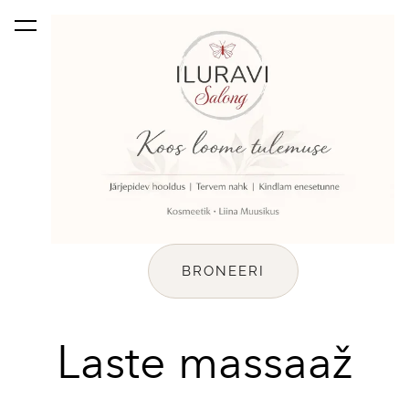
lisati ostukorvi.
Vaata ostukorvi
BRONEERI
Laste massaaž