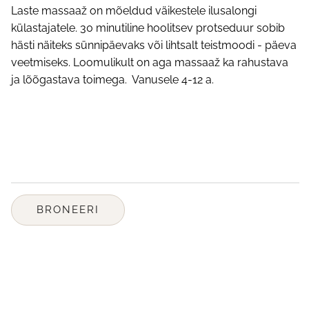
Laste massaaž on mõeldud väikestele ilusalongi
külastajatele. 30 minutiline hoolitsev protseduur sobib
hästi näiteks sünnipäevaks või lihtsalt teistmoodi - päeva
veetmiseks. Loomulikult on aga massaaž ka rahustava
ja lõõgastava toimega. Vanusele 4-12 a.
BRONEERI